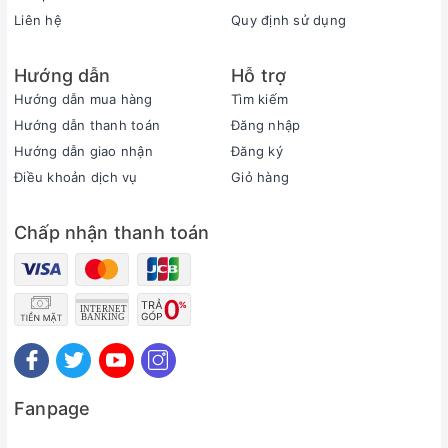
Liên hệ
Quy định sử dụng
Bệnh nhân bị dị ứng với bất kỳ thành phần nào
trong Eliquis.
Hướng dẫn
Hỗ trợ
Không khuyến cáo sử dụng cho phụ nữ mang thai
Hướng dẫn mua hàng
Tìm kiếm
và cho con bú.
Hướng dẫn thanh toán
Đăng nhập
Hướng dẫn giao nhận
Đăng ký
Eliquis không được khuyến cáo ở trẻ em dưới 18
Điều khoản dịch vụ
Giỏ hàng
tuổi.
Tác dụng không mong muốn (Tác dụng phụ)
Chấp nhận thanh toán
Tác dụng phụ có thể gặp khi sử dụng thuốc:
Thiếu máu
Táo bón
Chóng mặt
Chảy máu mũi
Fanpage
Phát ban da