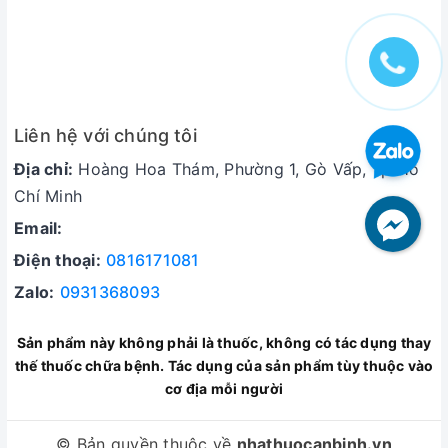
Đau bụng
Đau đầu
Mắt đỏ
Buồn nôn và ói mửa
Liên hệ với chúng tôi
Sưng mặt, môi, mí mắt và lưỡi
Địa chỉ:
Hoàng Hoa Thám, Phường 1, Gò Vấp, Tp Hồ
Tương tác với các thuốc khác
Chí Minh
Sử dụng Eliquis với các loại thuốc chống đông máu
Email:
khác có thể làm tăng nguy cơ chảy máu như:
Điện thoại:
0816171081
warfarin, heparin, aspirin, clopidogrel, thuốc chống
viêm không steroid (NSAID).
Zalo:
0931368093
Sử dụng Eliquis với thuốc ức chế CYP3A4 và P-
Sản phẩm này không phải là thuốc, không có tác dụng thay
glycoprotein có thể làm tăng nguy cơ chảy máu
thế thuốc chữa bệnh. Tác dụng của sản phẩm tùy thuộc vào
nghiêm trọng như: ketoconazole, itraconazole,
cơ địa mỗi người
ritonavir.
Sử dụng Eliquis với thuốc gây cảm ứng CYP3A4 và
© Bản quyền thuộc về
nhathuocanbinh.vn