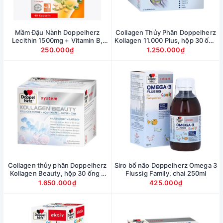
Mầm Đậu Nành Doppelherz
Collagen Thủy Phân Doppelherz
Lecithin 1500mg + Vitamin B,
Kollagen 11.000 Plus, hộp 30 ống
hộp 40 Viên
x 25 ml
250.000₫
1.250.000₫
Collagen thủy phân Doppelherz
Siro bổ não Doppelherz Omega 3
Kollagen Beauty, hộp 30 ống x
Flussig Family, chai 250ml
25ml
1.650.000₫
425.000₫