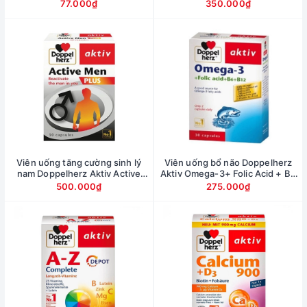
Fizz, tuýp 13 viên
Prostacalm, hộp 30 Viên
77.000₫
350.000₫
Viên uống tăng cường sinh lý
Viên uống bổ não Doppelherz
nam Doppelherz Aktiv Active
Aktiv Omega-3+ Folic Acid + B6
Men Plus, hộp 30 viên
+ B12, hộp 30 viên
500.000₫
275.000₫