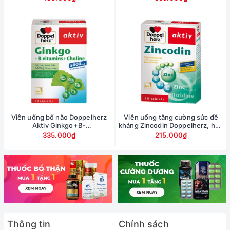
Viên uống bổ não Doppelherz
Viên uống tăng cường sức đề
Aktiv Ginkgo+B-
kháng Zincodin Doppelherz, hộp
Vitamine+Cholin, hộp 40 viên
30 viên
335.000₫
215.000₫
Thông tin
Chính sách