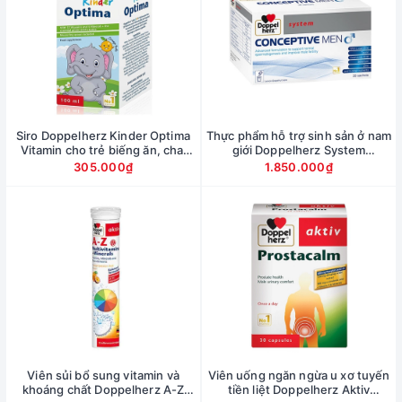
Siro Doppelherz Kinder Optima
Thực phẩm hỗ trợ sinh sản ở nam
Vitamin cho trẻ biếng ăn, chai
giới Doppelherz System
100ml
Conceptive Men, hộp 30 gói
305.000₫
1.850.000₫
Viên sủi bổ sung vitamin và
Viên uống ngăn ngừa u xơ tuyến
khoáng chất Doppelherz A-Z
tiền liệt Doppelherz Aktiv