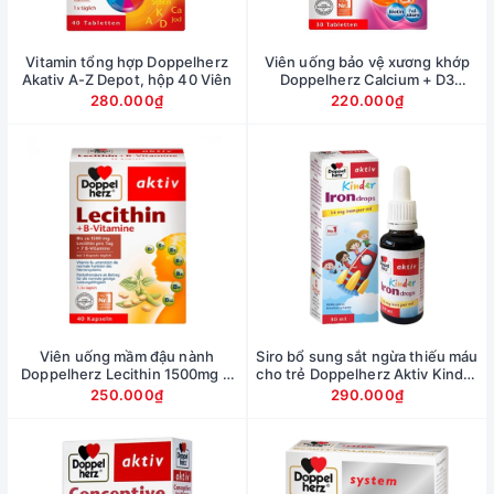
Vitamin tổng hợp Doppelherz
Viên uống bảo vệ xương khớp
Akativ A-Z Depot, hộp 40 Viên
Doppelherz Calcium + D3
9000mg, hộp 30 viên
280.000₫
220.000₫
Viên uống mầm đậu nành
Siro bổ sung sắt ngừa thiếu máu
Doppelherz Lecithin 1500mg +
cho trẻ Doppelherz Aktiv Kinder
Vitamin B, hộp 40 viên
Iron Drops, chai 30ml
250.000₫
290.000₫