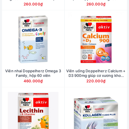
30 viên
400+B1+B6+B12+Folsaure, hộp
260.000₫
260.000₫
30 viên
Viên nhai Doppelherz Omega 3
Viên uống Doppelherz Calcium +
Family, hộp 60 viên
D3 900mg giúp cơ xương khoẻ
mạnh, hộp 30 viên
460.000₫
220.000₫