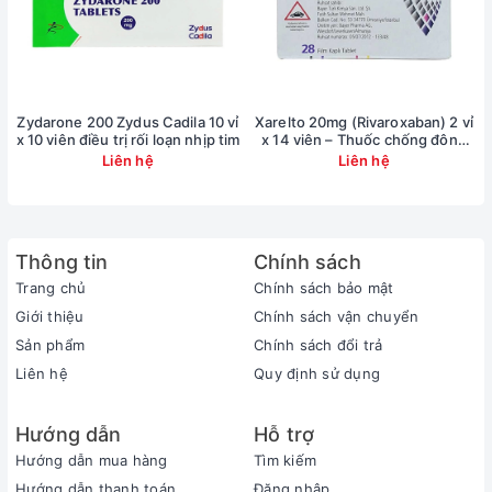
bệnh nhân cao tuổi, do đó phải dùng liều thấp khi
bắt đầu và tăng liều chậm hơn ở những bệnh nhân
này.
Tính an toàn và hiệu quả của thuốc ở trẻ em chưa
Zydarone 200 Zydus Cadila 10 vỉ
Xarelto 20mg (Rivaroxaban) 2 vỉ
được chứng minh.
x 10 viên điều trị rối loạn nhịp tim
x 14 viên – Thuốc chống đông
máu
Liên hệ
Liên hệ
Theo các thông tin có được, việc điều chỉnh liều là
không cần thiết khi bị suy gan và/hoặc suy thận.
Không sử dụng trong trường hợp sau (Chống
Thông tin
Chính sách
chỉ định)
Trang chủ
Chính sách bảo mật
Quá mẫn cảm đối với nitroglycerin hoặc bất kỳ hợp
Giới thiệu
Chính sách vận chuyển
chất nitrate hữu cơ nào khác.
Sản phẩm
Chính sách đổi trả
Liên hệ
Quy định sử dụng
Huyết áp thấp (huyết áp tâm thu dưới 90mmHg).
Suy tuần hoàn cấp (sốc, trụy mạch).
Hướng dẫn
Hỗ trợ
Sốc do tim (trừ khi áp lực cuối kỳ tâm trương ở
Hướng dẫn mua hàng
Tìm kiếm
tâm thất trái được bảo đảm thích hợp nhờ bóng
Hướng dẫn thanh toán
Đăng nhập