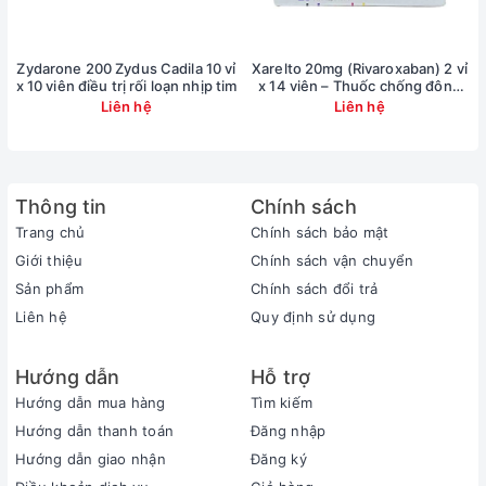
Không sử dụng trong trường hợp sau (Chống
chỉ định)
Zydarone 200 Zydus Cadila 10 vỉ
Xarelto 20mg (Rivaroxaban) 2 vỉ
x 10 viên điều trị rối loạn nhịp tim
x 14 viên – Thuốc chống đông
Mẫn cảm với bất kì thành phần nào của thuốc.
máu
Liên hệ
Liên hệ
Hen phế quản.
Suy tim rõ.
Block tim độ II và III.
Thông tin
Chính sách
Trang chủ
Chính sách bảo mật
Sốc do tim.
Giới thiệu
Chính sách vận chuyển
Nhịp tim chậm nhiều.
Sản phẩm
Chính sách đổi trả
Tác dụng không mong muốn (Tác dụng phụ)
Liên hệ
Quy định sử dụng
Một số tác dụng phụ mà người dùng có thể gặp phải
khi sử dụng Trandate 200mg như sau:
Hướng dẫn
Hỗ trợ
Hướng dẫn mua hàng
Tìm kiếm
Hạ huyết áp thế đứng.
Hướng dẫn thanh toán
Đăng nhập
Phù nề.
Hướng dẫn giao nhận
Đăng ký
Giảm khả năng tình dục.