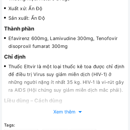
Xuất xứ: Ấn Độ
Sản xuất: Ấn Độ
Thành phần
Efavirenz 600mg, Lamivudine 300mg, Tenofovir
disoproxil fumarat 300mg
Chỉ định
Thuốc Eltvir là một loại thuốc kê toa được chỉ định
để điều trị Virus suy giảm miễn dịch (HIV-1) ở
những người nặng ít nhất 35 kg. HIV-1 là vi-rút gây
ra AIDS (Hội chứng suy giảm miễn dịch mắc phải).
Liều dùng – Cách dùng
Uống thuốc Eltvir đúng liều lượng như bác sĩ chỉ
Xem thêm
định.
Tags:
Uống Eltvir 1 lần mỗi ngày, tốt nhất là vào giờ đi