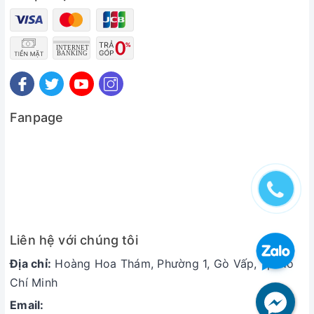
Bao gồm: Chóng mặt, khó tập trung, buồn ngủ, khó
ngủ, ảo giác, nhưng giấc mơ thất thường.
Phản ứng da hoặc phát ban có thể xảy ra và đôi
khi có thể nghiêm trọng. Phát ban da thường biến
mất mà không có bất kỳ thay đổi trong điều trị.
Nếu bạn bị phát ban hoặc phát ban với bất kỳ triệu
Fanpage
chứng nào sau đây, hãy gọi cho bác sĩ của bạn
ngay lập tức:
Ngứa, sưng mặt, sốt, mụn nước hoặc tổn thương
da, lột da, lở miệng, mắt đỏ bị viêm
Các tác dụng phụ khác khi sử dụng thuốc Eltvir
Động kinh. Động kinh có nhiều khả năng xảy ra nếu
Liên hệ với chúng tôi
bạn đã từng bị co giật trong quá khứ.
Địa chỉ:
Hoàng Hoa Thám, Phường 1, Gò Vấp, Tp Hồ
Tăng nồng độ mỡ trong máu (cholesterol và
Chí Minh
triglyceride).
Email: