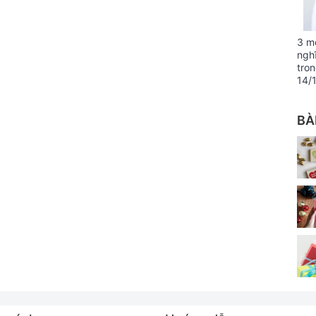
3 m
ngh
tro
14/
BÀ