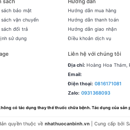
h sách
Hướng dẫn
 sách bảo mật
Hướng dẫn mua hàng
 sách vận chuyển
Hướng dẫn thanh toán
 sách đổi trả
Hướng dẫn giao nhận
ịnh sử dụng
Điều khoản dịch vụ
age
Liên hệ với chúng tôi
Địa chỉ:
Hoàng Hoa Thám, P
Email:
Điện thoại:
0816171081
Zalo:
0931368093
không có tác dụng thay thế thuốc chữa bệnh. Tác dụng của sản 
Bản quyền thuộc về
nhathuocanbinh.vn
|
Cung cấp bởi
S