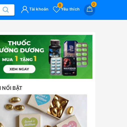
0
0
Tài khoản
Yêu thích
N NỔI BẬT