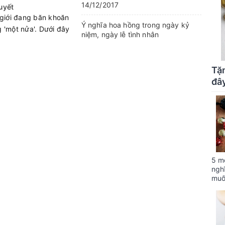
14/12/2017
uyết
giới đang băn khoăn
Ý nghĩa hoa hồng trong ngày kỷ
 'một nửa'. Dưới đây
niệm, ngày lễ tình nhân
Tặ
đây
5 m
ngh
muố