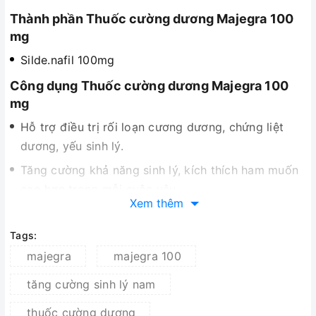
Thành phần Thuốc cường dương Majegra 100
mg
Silde.nafil 100mg
Công dụng Thuốc cường dương Majegra 100
mg
Hỗ trợ điều trị rối loạn cương dương, chứng liệt
dương, yếu sinh lý.
Tăng cường khả năng sinh lý, kích thích ham muốn
cao hơn trong mỗi cuộc yêu.
Xem thêm
Kích thích, tăng cường khả năng cương cứng
dương vật.
Tags:
Kích thích tăng cường lưu thông máu đến dương
majegra
majegra 100
vật, giúp dương vật to hơn, cưng cứng bền bỉ hơn
tăng cường sinh lý nam
trong khi quan hệ.
thuốc cường dương