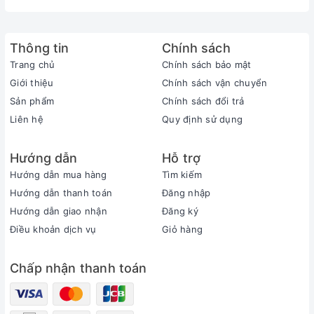
thuốc.
Hướng dẫn sử dụng Thuốc cường dương
Thông tin
Chính sách
Majegra 100 mg
Trang chủ
Chính sách bảo mật
Liều thông thường: 1 viên/lần/ngày, uống trước khi
Giới thiệu
Chính sách vận chuyển
quan hệ tình dục khoảng 30 phút – 1 giờ
Sản phẩm
Chính sách đổi trả
Người có cơ địa yếu nên sử dụng 1/2 viên hoặc
Liên hệ
Quy định sử dụng
hàm lượng 50 mg. Tham khảo Majegra 50 mg.
Hướng dẫn
Hỗ trợ
Đối với hàm lượng 100mg, chỉ được uống tối đa 1
Hướng dẫn mua hàng
Tìm kiếm
viên/ngày.
Hướng dẫn thanh toán
Đăng nhập
Đối với hàm lượng 50mg, được phép uống tối đa 2
Hướng dẫn giao nhận
Đăng ký
viên/ngày.
Điều khoản dịch vụ
Giỏ hàng
Lưu ý: Sản phẩm sẽ phát huy hiệu quả tối đa khi có
kích thích tình dục.
Chấp nhận thanh toán
Ưu điểm Thuốc cường dương
Majegra
100 mg
Chỉ cần uống 1 viên trước khi có nhu cầu quan hệ