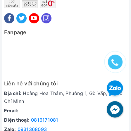
tình dục 30 phút – 1 giờ
Tác dụng sản phẩm phát huy cực nhanh và kéo dài
đến 24h sau khi uống.
Fanpage
Là sản phẩm nhập khẩu chính hãng, nguồn gốc
xuất xứ rõ ràng.
Nhược điểm Thuốc cường dương Majegra 100
mg
Không phù hợp với người mắc các bệnh về huyết
áp, tim mạch, suy gan…
Liên hệ với chúng tôi
Cần sử dụng liều lượng đúng như hướng dẫn để
Địa chỉ:
Hoàng Hoa Thám, Phường 1, Gò Vấp, Tp Hồ
tránh gây ra các tác dụng phụ ảnh hưởng sức khỏe.
Chí Minh
Email:
Điện thoại:
0816171081
Zalo:
0931368093