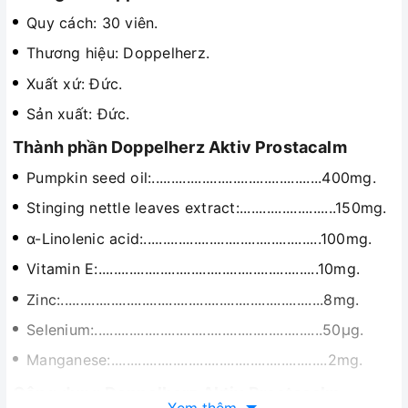
Quy cách: 30 viên.
Thương hiệu: Doppelherz.
Xuất xứ: Đức.
Sản xuất: Đức.
Thành phần
Doppelherz Aktiv Prostacalm
Pumpkin seed oil:............................................400mg.
Stinging nettle leaves extract:.........................150mg.
α-Linolenic acid:..............................................100mg.
Vitamin E:.........................................................10mg.
Zinc:....................................................................8mg.
Selenium:...........................................................50µg.
Manganese:........................................................2mg.
Công dụng Doppelherz Aktiv Prostacalm
Xem thêm