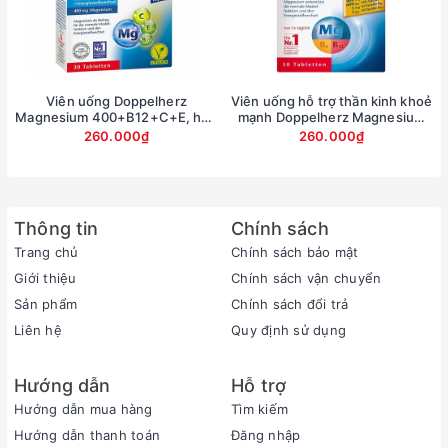
Không được nhai.
Lưu ý khi sử dụng Doppelherz Aktiv
Prostacalm
Viên uống Doppelherz
Viên uống hỗ trợ thần kinh khoẻ
Sản phẩm không phải là thuốc và không có tác
Magnesium 400+B12+C+E, hộp
mạnh Doppelherz Magnesium
30 viên
400+B1+B6+B12+Folsaure, hộp
260.000₫
260.000₫
dụng thay thế thuốc chữa bệnh.
30 viên
Hiệu quả của sản phẩm tuỳ thuộc vào cơ địa mỗi
người.
Thông tin
Chính sách
Bảo quản Doppelherz Aktiv Prostacalm
Trang chủ
Chính sách bảo mật
Bảo quản nơi khô ráo, thoáng mát, dưới 30 độ C.
Giới thiệu
Chính sách vận chuyển
Sản phẩm
Chính sách đổi trả
Liên hệ
Quy định sử dụng
Hướng dẫn
Hỗ trợ
Hướng dẫn mua hàng
Tìm kiếm
Hướng dẫn thanh toán
Đăng nhập