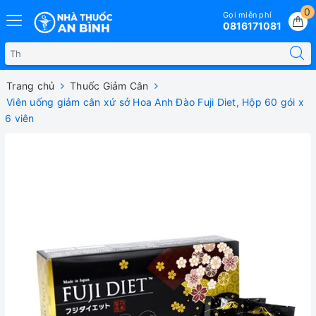
0
Gọi miễn phí
0816171081
Trang chủ
Thuốc Giảm Cân
Viên uống giảm cân xứ sở Hoa Anh Đào Fuji Diet, Hộp 60 gói x
6 viên