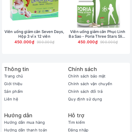
Giảm lượng mỡ ở các vùng như: cằm, bụng, bắp
đùi, bắp tay và chân.
Ức chế sự thèm ăn của cơ thể, giúp người giảm cân
Viên uống giảm cân Seven Days,
Viên uống giảm cân Phục Linh
có thể kiểm soát được lượng thức ăn nạp vào cơ
Hộp 3 vỉ x 12 viên
Ba Sao - Poria Three Stars Slim,
thể.
Hộp 36 viên
450.000₫
450.000₫
900.000₫
900.000₫
Kết hợp với các bài tập sẽ làm tăng hiệu quả đáng
kinh ngạc, tiêu hao đến 7000 Calo trong 1 tuần
tương đương với 28000 bước đi bộ.
Thông tin
Chính sách
Trang chủ
Chính sách bảo mật
Giúp da săn chắc, chống chảy xệ nhờ tinh chất
Giới thiệu
Chính sách vận chuyển
Collagen có trong sản phẩm.
Sản phẩm
Chính sách đổi trả
Ngăn ngừa sự loãng xương và thoái hóa khớp.
Liên hệ
Quy định sử dụng
Duy trì sức khỏe trong quá trình giảm cân nhờ các
thành phần dưỡng chất, tránh sự mệt mỏi trong
Hướng dẫn
Hỗ trợ
quá trình giảm cân.
Hướng dẫn mua hàng
Tìm kiếm
Hướng dẫn thanh toán
Đăng nhập
Đối tượng sử dụng viên uống giảm cân