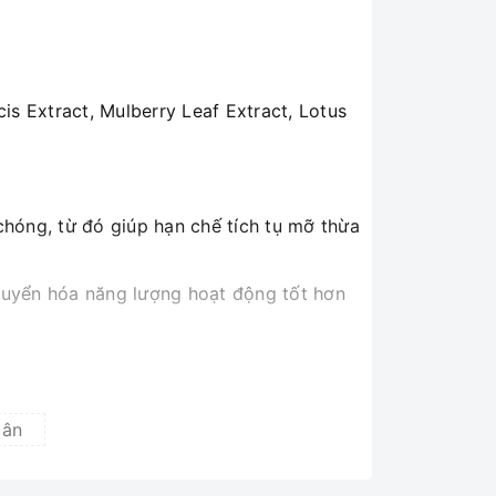
is Extract, Mulberry Leaf Extract, Lotus
hóng, từ đó giúp hạn chế tích tụ mỡ thừa
chuyển hóa năng lượng hoạt động tốt hơn
ch nhanh chóng, sớm sở hữu được thân
 loại bỏ chúng ra khỏi cơ thể mà không
cân