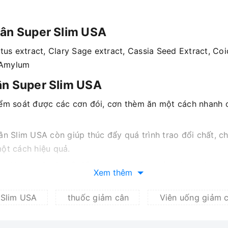
cân Super Slim USA
us extract, Clary Sage extract, Cassia Seed Extract, Coic
l Amylum
ân Super Slim USA
ểm soát được các cơn đói, cơn thèm ăn một cách nhanh c
n Slim USA còn giúp thúc đẩy quá trình trao đổi chất, 
ột cách hiệu quả.
y thì bạn sẽ có thể kiểm soát cân nặng của mình một cá
Xem thêm
g không hề lo sợ sẽ ảnh hưởng đến sức khỏe.
g lên những vùng nhiều mỡ nhất trên cơ thể, phân hủy và
 Slim USA
thuốc giảm cân
Viên uống giảm 