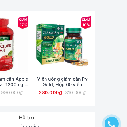
27%
10%
ảm cân Apple
Viên uống giảm cân Pv
Viên uống gi
gar 1200mg,
Gold, Hộp 60 viên
Xinh Eva, H
0 viên
990.000₫
280.000₫
310.000₫
299.000₫
Hỗ trợ
Tìm kiếm