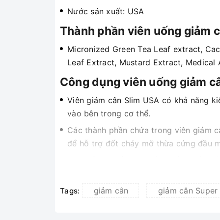
Nước sản xuất: USA
Thành phần viên uống giảm 
Micronized Green Tea Leaf extract, Cact
Leaf Extract, Mustard Extract, Medica
Công dụng viên uống giảm c
Viên giảm cân Slim USA có khả năng ki
vào bên trong cơ thể.
Các thành phần chứa trong viên giảm câ
để hỗ trợ đốt cháy mỡ thừa cứng đầu m
Hơn hết, khi sử dụng dòng sản phẩm nà
hình lý tưởng mà bạn đang ao ước nhưn
Hấp thụ rất nhanh, tác động nhanh chón
giảm cân
giảm cân Super
Tags:
hề có bất kì tác dụng phụ nào.