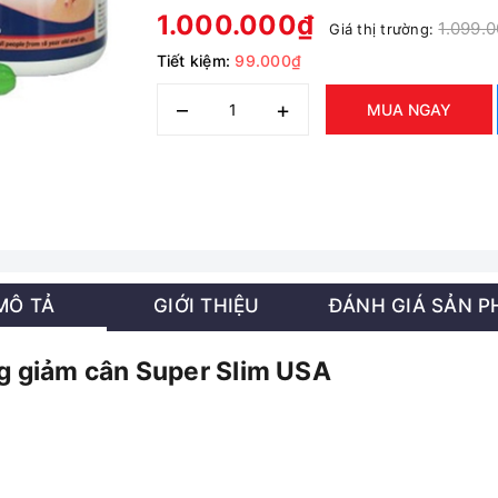
1.000.000₫
1.099.
Giá thị trường:
Tiết kiệm:
99.000₫
–
+
MUA NGAY
MÔ TẢ
GIỚI THIỆU
ĐÁNH GIÁ SẢN 
g giảm cân Super Slim USA