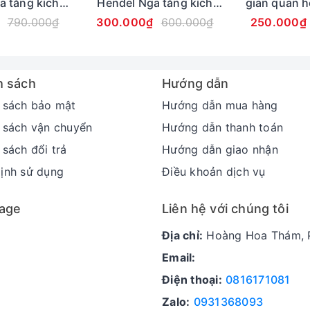
a tăng kích
Hendel Nga tăng kích
gian quan h
ng
Tuýp 50ml
thước, Tuýp 50ml
thước, 
790.000₫
300.000₫
600.000₫
250.000₫
ó kích thích dương vật cương cứng và thoa đều, vừa tho
t để đạt hiệu quả tức thì.
 sáng sau khi thức dậy và buổi tối trước khi đi ngủ. Có t
h sách
Hướng dẫn
rình 3 hộp có thể tăng 4-6cm.
 sách bảo mật
Hướng dẫn mua hàng
 sách vận chuyển
Hướng dẫn thanh toán
 sách đổi trả
Hướng dẫn giao nhận
ịnh sử dụng
Điều khoản dịch vụ
age
Liên hệ với chúng tôi
Địa chỉ:
Hoàng Hoa Thám, P
Email:
Điện thoại:
0816171081
Zalo:
0931368093