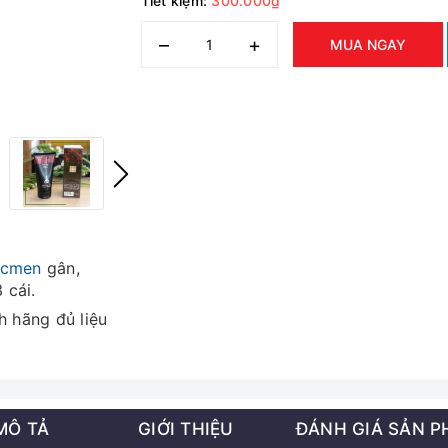
Tiết kiệm:
300.000₫
–
+
MUA NGAY
ocmen
gân,
 cái.
h hãng đủ liệu
MÔ TẢ
GIỚI THIỆU
ĐÁNH GIÁ SẢN 