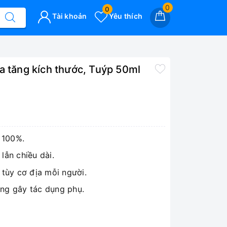
0
0
Tài khoản
Yêu thích
a tăng kích thước, Tuýp 50ml
 100%.
lẫn chiều dài.
 tùy cơ địa mỗi người.
ông gây tác dụng phụ.