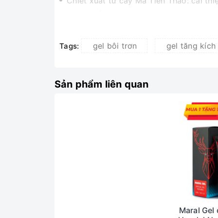
Chiết xuất từ cây Mã Tiên Thảo: cải th
cương cứng.
Công dụng Titan Gel
gel bôi trơn
gel tăng kích
Tags:
Tăng kích thước dương vật cả chu vi lẫ
kết quả, tùy theo cơ địa mỗi người)
Kích thích khoái cảm, tạo cảm giác hưn
Sản phẩm liên quan
Hỗ trợ tăng cường sinh lý nam giới mạ
Hoàn toàn không có tác dụng phụ khi sử
Đối tượng sử dụng Titan Gel
Dành cho nam giới trên 18 tuổi.
Nam giới muốn cải thiện kích thước dươ
Nam giới muốn tăng cường khả năng sin
Hướng dẫn sử dụng Titan Ge
Maral Gel