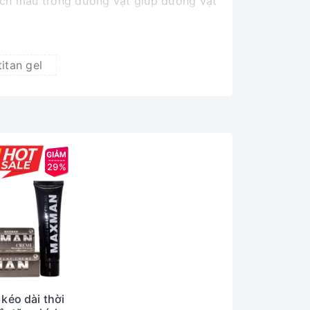
mạch máu trong dương vật giúp dương vật
titan gel
ông thường khoảng từ 4 đến 8 tuần là có
29%
kéo dài thời