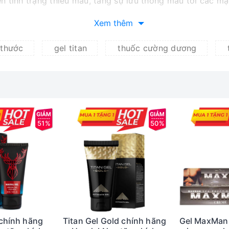
iện tình trạng thiếu máu, tăng sự lưu thông máu tới các 
Xem thêm
 thước
gel titan
thuốc cường dương
n chiều dài, nhanh và hiệu quả trong thời gian ngắn. (Th
g phấn, thăng hoa suốt cuộc yêu.
nh mẽ.
 dụng lâu dài.
51%
50%
ng vật.
h lý, tăng hưng phấn cho cuộc yêu.
l
 chính hãng
Titan Gel Gold chính hãng
Gel MaxMan 