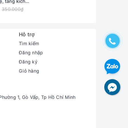
ệ, tăng kích
Tuýp 60g
350.000₫
a vừa massage 5-10 phút.
hể rửa sạch từ 4-5 giờ sau khi thoa.
Hỗ trợ
Tìm kiếm
Đăng nhập
Đăng ký
Giỏ hàng
hường 1, Gò Vấp, Tp Hồ Chí Minh