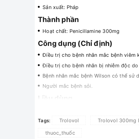
Sản xuất: Pháp
Thành phần
Hoạt chất: Penicillamine 300mg
Công dụng (Chỉ định)
Điều trị cho bệnh nhân mắc bệnh viêm
Điều trị cho bệnh nhân bị nhiễm độc do 
Bệnh nhân mắc bệnh Wilson có thể sử d
Người mắc bệnh sỏi.
Liều dùng
Người lớn
Trolovol
Trolovol 300mg 
Trong 4 tuần đầu tiên điều trị, người 
Tags:
tiên. Lặp lại mỗi lần với thời gian sử d
thuoc_thuốc