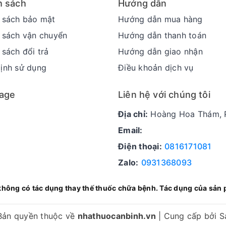
h sách
Hướng dẫn
ng nên sử dụng thuốc để điều trị bệnh.
 sách bảo mật
Hướng dẫn mua hàng
i bị thiếu máu không tái tạo.
 sách vận chuyển
Hướng dẫn thanh toán
ạch cầu hạt, giảm tiểu cầu nặng.
 sách đổi trả
Hướng dẫn giao nhận
ịnh sử dụng
Điều khoản dịch vụ
(Tác dụng phụ)
age
Liên hệ với chúng tôi
Địa chỉ:
Hoàng Hoa Thám, P
 bệnh nhân có thể mắc bệnh Lupus, nổi ban đỏ.
Email:
g,…
Điện thoại:
0816171081
c
Zalo:
0931368093
d vì có thể ảnh hưởng tới khả năng hấp thu thuốc do tăn
không có tác dụng thay thế thuốc chữa bệnh. Tác dụng của sản 
giảm hiệu quả điều trị bệnh.
roquin hoặc Hydrochloroquin không chỉ không tăng hiệu q
Bản quyền thuộc về
nhathuocanbinh.vn
|
Cung cấp bởi
S