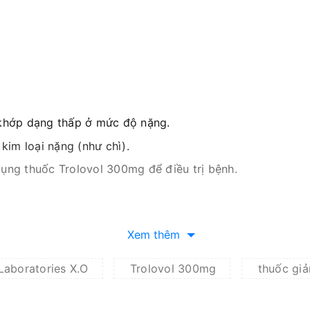
 khớp dạng thấp ở mức độ nặng.
kim loại nặng (như chì).
ụng thuốc Trolovol 300mg để điều trị bệnh.
Xem thêm
Laboratories X.O
Trolovol 300mg
thuốc gi
bệnh được khuyến cáo sử dụng mỗi ngày khoảng 125 – 250m
ụng 4 tuần cho tới khi triệu chứng bệnh được cải thiện.