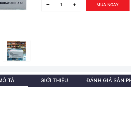
–
+
MUA NGAY
MÔ TẢ
GIỚI THIỆU
ĐÁNH GIÁ SẢN 