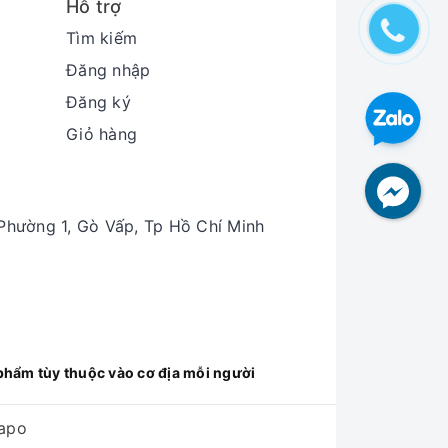
Hỗ trợ
Tìm kiếm
Đăng nhập
Đăng ký
Giỏ hàng
hường 1, Gò Vấp, Tp Hồ Chí Minh
g pH dạ dày.
phẩm tùy thuộc vào cơ địa mỗi người
uả điều trị bệnh mà còn làm xuất hiện
apo