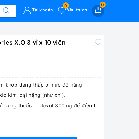
0
0
Tài khoản
Yêu thích
ies X.O 3 vỉ x 10 viên
êm khớp dạng thấp ở mức độ nặng.
do kim loại nặng (như chì).
ử dụng thuốc Trolovol 300mg để điều trị