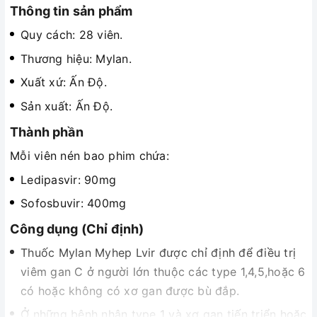
Thông tin sản phẩm
Quy cách: 28 viên.
Thương hiệu: Mylan.
Xuất xứ: Ấn Độ.
Sản xuất: Ấn Độ.
Thành phần
Mỗi viên nén bao phim chứa:
Ledipasvir: 90mg
Sofosbuvir: 400mg
Công dụng (Chỉ định)
Thuốc Mylan Myhep Lvir được chỉ định để điều trị
viêm gan C ở người lớn thuộc các type 1,4,5,hoặc 6
có hoặc không có xơ gan được bù đắp.
Ở những bệnh nhân type 1 và xơ gan tiến triển hoăc