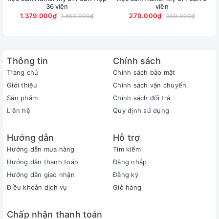
36 viên
viên
1.379.000₫
270.000₫
1.650.000₫
350.000₫
3. Website chính hãng của Hamer Mỹ được in thông
tin rõ ràng trên hộp là:
www.hamerusa.com
hiện truy
cập hoàn toàn bình thường đã cập nhật mẫu mới
Thông tin
Chính sách
2020.
Trang chủ
Chính sách bảo mật
Giới thiệu
Chính sách vận chuyển
Sản phẩm
Chính sách đổi trả
Liên hệ
Quy định sử dụng
Hướng dẫn
Hỗ trợ
Hướng dẫn mua hàng
Tìm kiếm
Hướng dẫn thanh toán
Đăng nhập
Hướng dẫn giao nhận
Đăng ký
Điều khoản dịch vụ
Giỏ hàng
Chấp nhận thanh toán