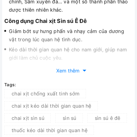
chính, Sâm xuyên đá… và một số thành phần thảo
dược thiên nhiên khác.
Công dụng Chai xịt Sìn sú Ê Đê
Giảm bớt sự hưng phấn và nhạy cảm của dương
vật trong lúc quan hệ tình dục.
Kéo dài thời gian quan hệ cho nam giới, giúp nam
giới làm chủ cuộc yêu.
Gây tê tạm thời giúp kiểm soát tình trạng yếu sinh
Xem thêm
lý, “chưa đến chợ đã tiêu hết tiền”
Tags:
Giúp các quý ông tận hưởng những cảm xúc thăng
chai xịt chống xuất tinh sớm
hoa cùng người phụ nữ mình yêu thương.
An toàn không gây ức chế lưu thông máu như các
chai xịt kéo dài thời gian quan hệ
loại thuốc cường dương.
chai xịt sìn sú
sìn sú
sìn sú ê đê
Đối tượng sử dụng Chai xịt Sìn sú Ê Đê
thuốc kéo dài thời gian quan hệ
Nam giới từ 18 tuổi trở lên