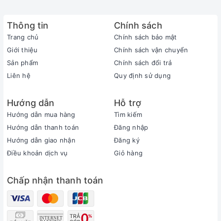
Sau đó rửa sạch dương vật bằng xà bông và có thể
quan hệ.
Thông tin
Chính sách
Sìn Sú có thể kéo dài tác dụng từ 6-8 tiếng sau khi
Trang chủ
Chính sách bảo mật
xịt.
Giới thiệu
Chính sách vận chuyển
Sản phẩm
Chính sách đổi trả
Rửa sạch hoạt chất sau khi quan hệ.
Liên hệ
Quy định sử dụng
Hướng dẫn
Hỗ trợ
Hướng dẫn mua hàng
Tìm kiếm
Hướng dẫn thanh toán
Đăng nhập
Hướng dẫn giao nhận
Đăng ký
Điều khoản dịch vụ
Giỏ hàng
Chấp nhận thanh toán