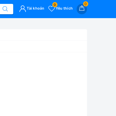
0
0
Tài khoản
Yêu thích