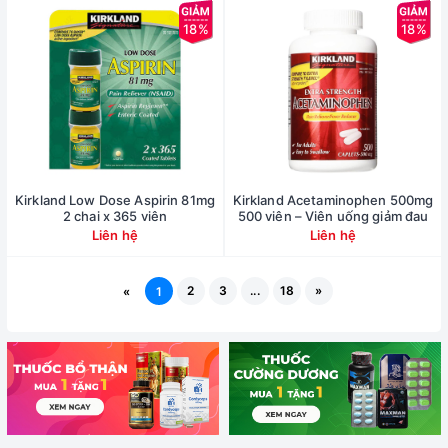
18%
18%
Kirkland Low Dose Aspirin 81mg
Kirkland Acetaminophen 500mg
2 chai x 365 viên
500 viên – Viên uống giảm đau
Liên hệ
Liên hệ
2
3
...
18
»
«
1