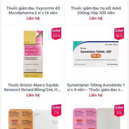
Thuốc giảm đau Oxycontin 40
Thuốc giảm đau hạ sốt Advil
Mundipharma 2 vỉ x 14 viên
200mg Hộp 300 viên
Liên hệ
Liên hệ
20%
16%
Thuốc Bristol-Myers Squibb
Sumatriptan 100mg Aurobindo 1
Kenacort Retard 80mg/2ml, Hộp
vỉ x 9 viên – Thuốc giảm đau nửa
1 lọ
đầu
Liên hệ
Liên hệ
7%
3%