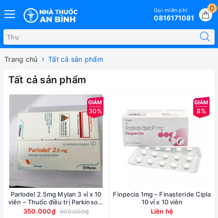
0
Gọi miễn phí
0816171081
Trang chủ
Tất cả sản phẩm
Tất cả sản phẩm
30%
8%
Parlodel 2.5mg Mylan 3 vỉ x 10
Finpecia 1mg – Finasteride Cipla
viên – Thuốc điều trị Parkinson,
10 vỉ x 10 viên
rối loạn tăng tiết sữa
350.000₫
Liên hệ
500.000₫