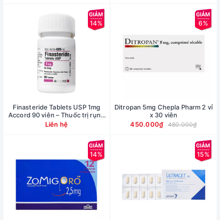
14%
6%
Finasteride Tablets USP 1mg
Ditropan 5mg Chepla Pharm 2 vỉ
Accord 90 viên – Thuốc trị rụng
x 30 viên
tóc nam giới
Liên hệ
450.000₫
480.000₫
14%
15%