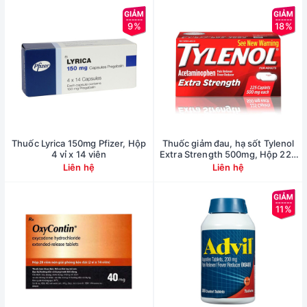
9%
18%
Thuốc Lyrica 150mg Pfizer, Hộp
Thuốc giảm đau, hạ sốt Tylenol
4 vỉ x 14 viên
Extra Strength 500mg, Hộp 225
viên
Liên hệ
Liên hệ
11%