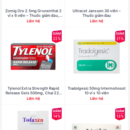
Zomig Oro 2.5mg Grunenthal 2
Ultracet Janssen 30 viên –
vỉ x 6 viên – Thuốc giảm đau,
Thuốc giảm đau
buồn nôn
Liên hệ
Liên hệ
22%
21%
Tylenol Extra Strength Rapid
Tradolgesic 50mg Intermohosot
Release Gels 500mg, Chai 225
10 vỉ x 10 viên
viên
Liên hệ
Liên hệ
14%
13%